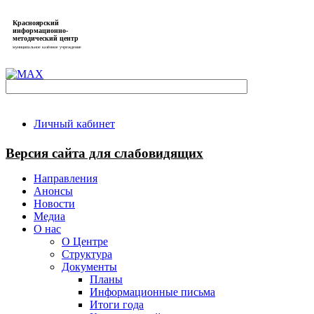
Красноярский
информационно-
методический центр
муниципальное казённое учреждение
Личный кабинет
Версия сайта для слабовидящих
Направления
Анонсы
Новости
Медиа
О нас
О Центре
Структура
Документы
Планы
Информационные письма
Итоги года