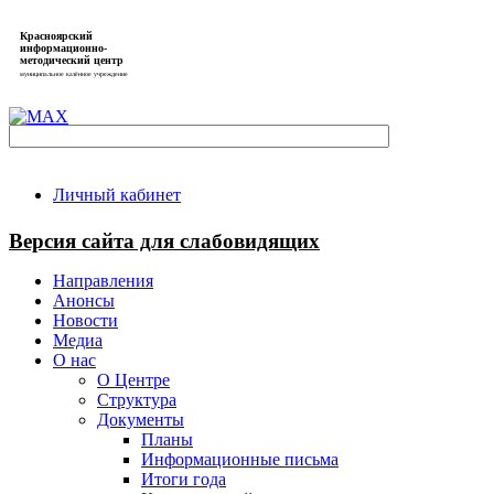
Красноярский
информационно-
методический центр
муниципальное казённое учреждение
Личный кабинет
Версия сайта для слабовидящих
Направления
Анонсы
Новости
Медиа
О нас
О Центре
Структура
Документы
Планы
Информационные письма
Итоги года