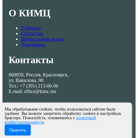
О КИМЦ
О Центре
Структура
Профсоюзная жизнь
Документы
Контакты
660059, Россия, Красноярск,
ул. Вавилова, 90
Тел.: +7 (391) 213-06-06
E-mail: office@kimc.ms
Мы обрабатываем cookies, чтобы пользоваться сайтом было
удобнее. Вы можете запретить обработку cookies в настройках
браузера. Пожалуйста, ознакомьтесь с
политикой
конфиденциальности
© МКУ КИМЦ 2013-2026
Принять