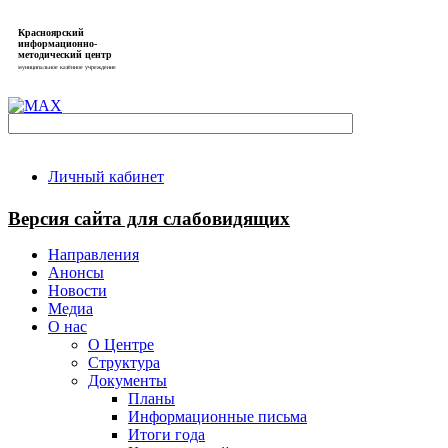
Красноярский
информационно-
методический центр
муниципальное казённое учреждение
Личный кабинет
Версия сайта для слабовидящих
Направления
Анонсы
Новости
Медиа
О нас
О Центре
Структура
Документы
Планы
Информационные письма
Итоги года