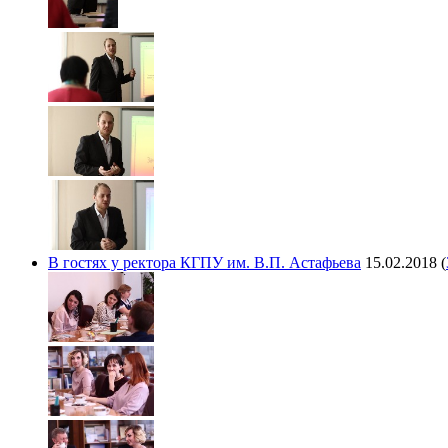
В гостях у ректора КГПУ им. В.П. Астафьева
15.02.2018
(