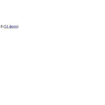
18
(
51 фото
)