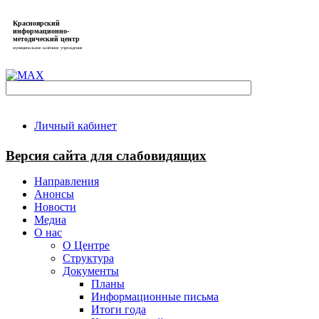
Красноярский
информационно-
методический центр
муниципальное казённое учреждение
Личный кабинет
Версия сайта для слабовидящих
Направления
Анонсы
Новости
Медиа
О нас
О Центре
Структура
Документы
Планы
Информационные письма
Итоги года