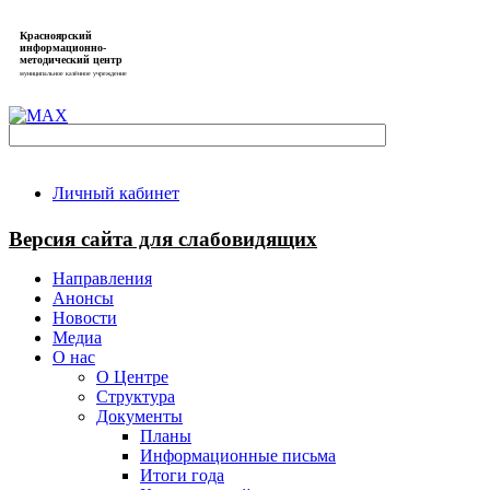
Красноярский
информационно-
методический центр
муниципальное казённое учреждение
Личный кабинет
Версия сайта для слабовидящих
Направления
Анонсы
Новости
Медиа
О нас
О Центре
Структура
Документы
Планы
Информационные письма
Итоги года