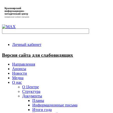
Красноярский
информационно-
методический центр
муниципальное казённое учреждение
Личный кабинет
Версия сайта для слабовидящих
Направления
Анонсы
Новости
Медиа
О нас
О Центре
Структура
Документы
Планы
Информационные письма
Итоги года