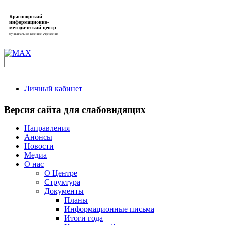
Красноярский
информационно-
методический центр
муниципальное казённое учреждение
Личный кабинет
Версия сайта для слабовидящих
Направления
Анонсы
Новости
Медиа
О нас
О Центре
Структура
Документы
Планы
Информационные письма
Итоги года