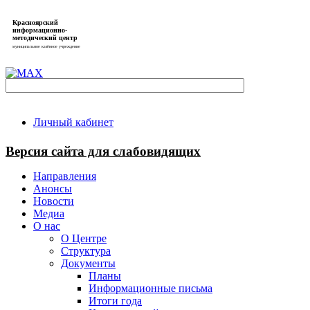
Красноярский
информационно-
методический центр
муниципальное казённое учреждение
Личный кабинет
Версия сайта для слабовидящих
Направления
Анонсы
Новости
Медиа
О нас
О Центре
Структура
Документы
Планы
Информационные письма
Итоги года