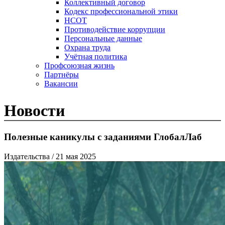
Коллективный договор
Кодекс профессиональной этики
НСОТ
Противодействие коррупции
Персональные данные
Охрана труда
Учётная политика
Профсоюзная жизнь
Партнёры
Вакансии
Новости
Полезные каникулы с заданиями ГлобалЛаб
Издательства
/ 21 мая 2025