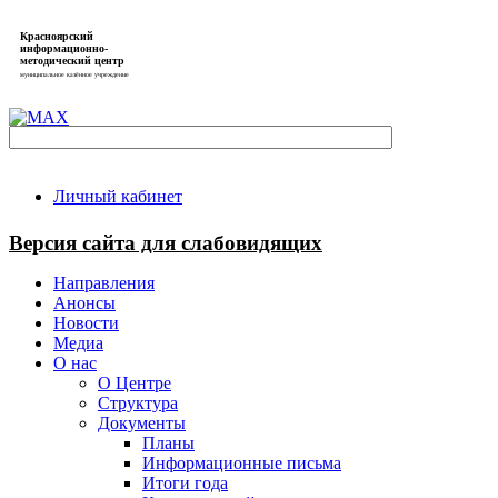
Красноярский
информационно-
методический центр
муниципальное казённое учреждение
Личный кабинет
Версия сайта для слабовидящих
Направления
Анонсы
Новости
Медиа
О нас
О Центре
Структура
Документы
Планы
Информационные письма
Итоги года