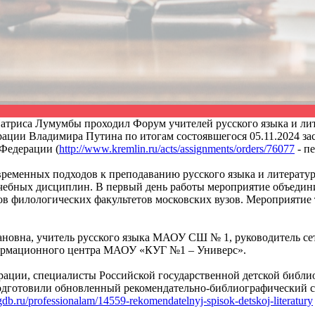
Патриса Лумумбы проходил Форум учителей русского языка и ли
ции Владимира Путина по итогам состоявшегося 05.11.2024 зас
 Федерации (
http://www.kremlin.ru/acts/assignments/orders/76077
- п
ременных подходов к преподаванию русского языка и литерату
ебных дисциплин. В первый день работы мероприятие объединил
тов филологических факультетов московских вузов. Мероприяти
новна, учитель русского языка МАОУ СШ № 1, руководитель сет
ормационного центра МАОУ «КУГ №1 – Универс».
рации, специалисты Российской государственной детской библио
одготовили обновленный рекомендательно-библиографический с
rgdb.ru/professionalam/14559-rekomendatelnyj-spisok-detskoj-literatury