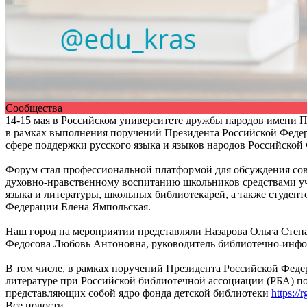
Сообщества
14-15 мая в Российском университете дружбы народов имени 
в рамках выполнения поручений Президента Российской Федера
сфере поддержки русского языка и языков народов Российской
Форум стал профессиональной платформой для обсуждения сов
духовно-нравственному воспитанию школьников средствами уч
языка и литературы, школьных библиотекарей, а также студен
Федерации Елена Ямпольская.
Наш город на мероприятии представляли Назарова Ольга Степа
Федосова Любовь Антоновна, руководитель библиотечно-инф
В том числе, в рамках поручений Президента Российской Феде
литературе при Российской библиотечной ассоциации (РБА) п
представляющих собой ядро фонда детской библиотеки
https://
Все новости