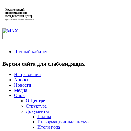
Красноярский
информационно-
методический центр
муниципальное казённое учреждение
Личный кабинет
Версия сайта для слабовидящих
Направления
Анонсы
Новости
Медиа
О нас
О Центре
Структура
Документы
Планы
Информационные письма
Итоги года