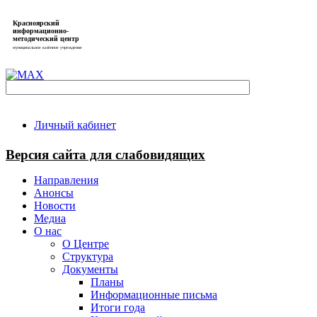
Красноярский
информационно-
методический центр
муниципальное казённое учреждение
Личный кабинет
Версия сайта для слабовидящих
Направления
Анонсы
Новости
Медиа
О нас
О Центре
Структура
Документы
Планы
Информационные письма
Итоги года