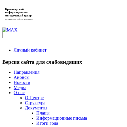
Красноярский
информационно-
методический центр
муниципальное казённое учреждение
Личный кабинет
Версия сайта для слабовидящих
Направления
Анонсы
Новости
Медиа
О нас
О Центре
Структура
Документы
Планы
Информационные письма
Итоги года