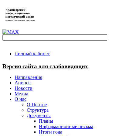
Красноярский
информационно-
методический центр
муниципальное казённое учреждение
Личный кабинет
Версия сайта для слабовидящих
Направления
Анонсы
Новости
Медиа
О нас
О Центре
Структура
Документы
Планы
Информационные письма
Итоги года