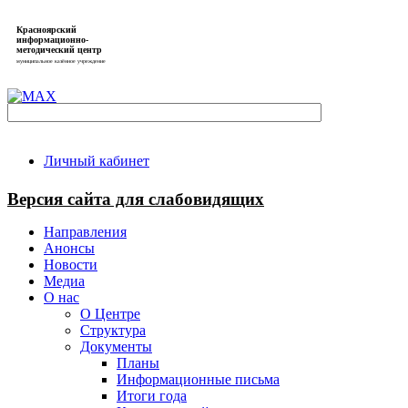
Красноярский
информационно-
методический центр
муниципальное казённое учреждение
Личный кабинет
Версия сайта для слабовидящих
Направления
Анонсы
Новости
Медиа
О нас
О Центре
Структура
Документы
Планы
Информационные письма
Итоги года