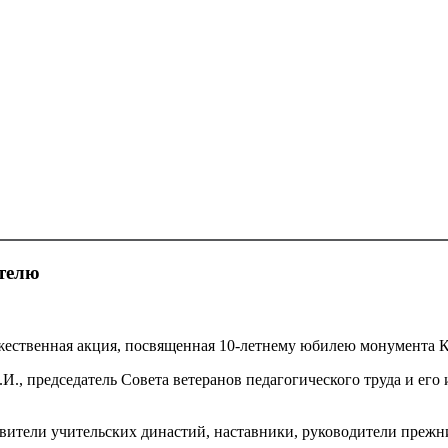
телю
оржественная акция, посвященная 10-летнему юбилею монумента 
И., председатель Совета ветеранов педагогического труда и ег
вители учительских династий, наставники, руководители прежни