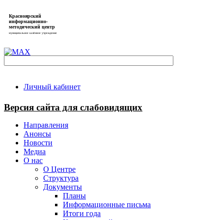
Красноярский
информационно-
методический центр
муниципальное казённое учреждение
Личный кабинет
Версия сайта для слабовидящих
Направления
Анонсы
Новости
Медиа
О нас
О Центре
Структура
Документы
Планы
Информационные письма
Итоги года