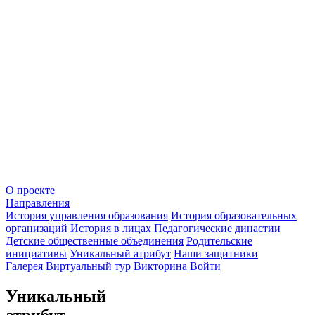
О проекте
Направления
История управления образования
История образовательных
организаций
История в лицах
Педагогические династии
Детские общественные объединения
Родительские
инициативы
Уникальный атрибут
Наши защитники
Галерея
Виртуальный тур
Викторина
Войти
Уникальный
атрибут