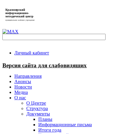
Красноярский
информационно-
методический центр
муниципальное казённое учреждение
Личный кабинет
Версия сайта для слабовидящих
Направления
Анонсы
Новости
Медиа
О нас
О Центре
Структура
Документы
Планы
Информационные письма
Итоги года