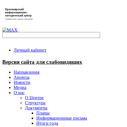
Красноярский
информационно-
методический центр
муниципальное казённое учреждение
Личный кабинет
Версия сайта для слабовидящих
Направления
Анонсы
Новости
Медиа
О нас
О Центре
Структура
Документы
Планы
Информационные письма
Итоги года