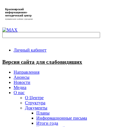
Красноярский
информационно-
методический центр
муниципальное казённое учреждение
Личный кабинет
Версия сайта для слабовидящих
Направления
Анонсы
Новости
Медиа
О нас
О Центре
Структура
Документы
Планы
Информационные письма
Итоги года