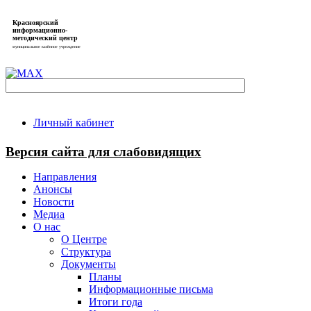
Красноярский
информационно-
методический центр
муниципальное казённое учреждение
Личный кабинет
Версия сайта для слабовидящих
Направления
Анонсы
Новости
Медиа
О нас
О Центре
Структура
Документы
Планы
Информационные письма
Итоги года