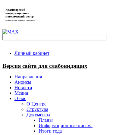
Красноярский
информационно-
методический центр
муниципальное казённое учреждение
Личный кабинет
Версия сайта для слабовидящих
Направления
Анонсы
Новости
Медиа
О нас
О Центре
Структура
Документы
Планы
Информационные письма
Итоги года