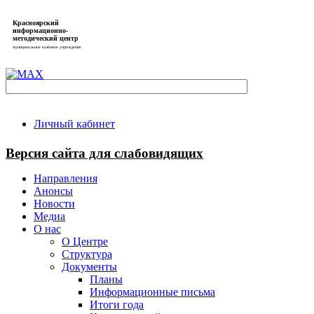
Красноярский
информационно-
методический центр
муниципальное казённое учреждение
Личный кабинет
Версия сайта для слабовидящих
Направления
Анонсы
Новости
Медиа
О нас
О Центре
Структура
Документы
Планы
Информационные письма
Итоги года