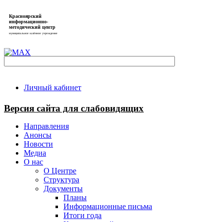
Красноярский
информационно-
методический центр
муниципальное казённое учреждение
Личный кабинет
Версия сайта для слабовидящих
Направления
Анонсы
Новости
Медиа
О нас
О Центре
Структура
Документы
Планы
Информационные письма
Итоги года