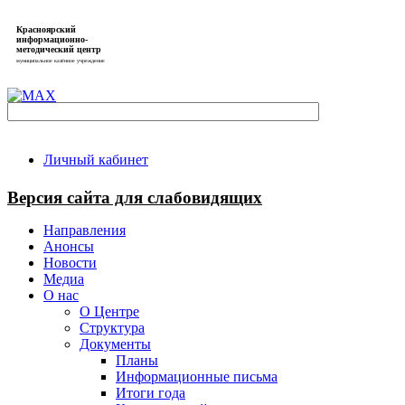
Красноярский
информационно-
методический центр
муниципальное казённое учреждение
Личный кабинет
Версия сайта для слабовидящих
Направления
Анонсы
Новости
Медиа
О нас
О Центре
Структура
Документы
Планы
Информационные письма
Итоги года