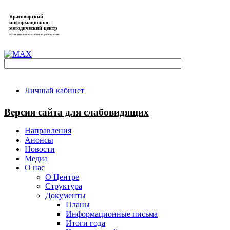
Красноярский
информационно-
методический центр
муниципальное казённое учреждение
Личный кабинет
Версия сайта для слабовидящих
Направления
Анонсы
Новости
Медиа
О нас
О Центре
Структура
Документы
Планы
Информационные письма
Итоги года