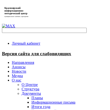
Красноярский
информационно-
методический центр
муниципальное казённое учреждение
Личный кабинет
Версия сайта для слабовидящих
Направления
Анонсы
Новости
Медиа
О нас
О Центре
Структура
Документы
Планы
Информационные письма
Итоги года