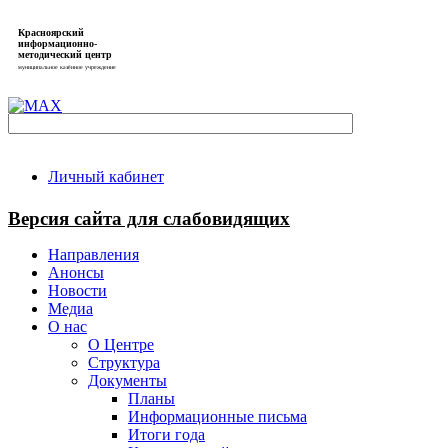
Красноярский
информационно-
методический центр
муниципальное казённое учреждение
Личный кабинет
Версия сайта для слабовидящих
Направления
Анонсы
Новости
Медиа
О нас
О Центре
Структура
Документы
Планы
Информационные письма
Итоги года