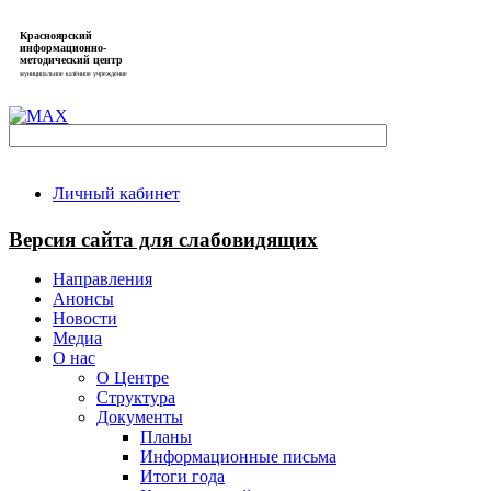
Красноярский
информационно-
методический центр
муниципальное казённое учреждение
Личный кабинет
Версия сайта для слабовидящих
Направления
Анонсы
Новости
Медиа
О нас
О Центре
Структура
Документы
Планы
Информационные письма
Итоги года