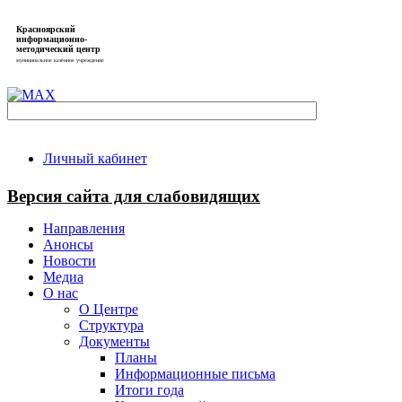
Красноярский
информационно-
методический центр
муниципальное казённое учреждение
Личный кабинет
Версия сайта для слабовидящих
Направления
Анонсы
Новости
Медиа
О нас
О Центре
Структура
Документы
Планы
Информационные письма
Итоги года