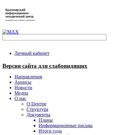
Красноярский
информационно-
методический центр
муниципальное казённое учреждение
Личный кабинет
Версия сайта для слабовидящих
Направления
Анонсы
Новости
Медиа
О нас
О Центре
Структура
Документы
Планы
Информационные письма
Итоги года