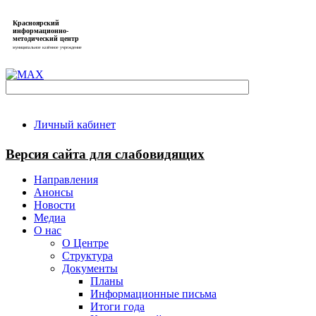
Красноярский
информационно-
методический центр
муниципальное казённое учреждение
Личный кабинет
Версия сайта для слабовидящих
Направления
Анонсы
Новости
Медиа
О нас
О Центре
Структура
Документы
Планы
Информационные письма
Итоги года