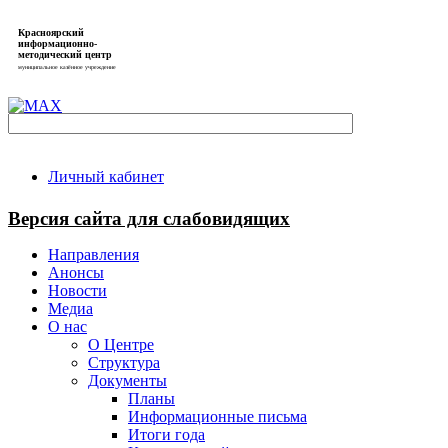
Красноярский
информационно-
методический центр
муниципальное казённое учреждение
Личный кабинет
Версия сайта для слабовидящих
Направления
Анонсы
Новости
Медиа
О нас
О Центре
Структура
Документы
Планы
Информационные письма
Итоги года