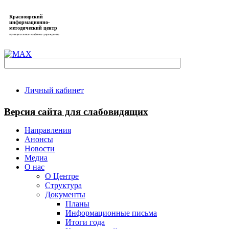
Красноярский
информационно-
методический центр
муниципальное казённое учреждение
Личный кабинет
Версия сайта для слабовидящих
Направления
Анонсы
Новости
Медиа
О нас
О Центре
Структура
Документы
Планы
Информационные письма
Итоги года