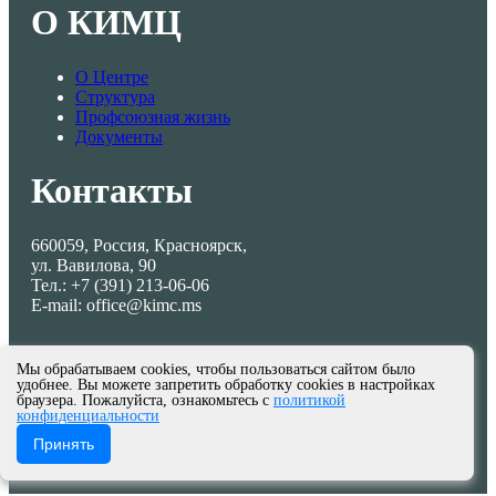
О КИМЦ
О Центре
Структура
Профсоюзная жизнь
Документы
Контакты
660059, Россия, Красноярск,
ул. Вавилова, 90
Тел.: +7 (391) 213-06-06
E-mail: office@kimc.ms
Мы обрабатываем cookies, чтобы пользоваться сайтом было
удобнее. Вы можете запретить обработку cookies в настройках
браузера. Пожалуйста, ознакомьтесь с
политикой
конфиденциальности
© МКУ КИМЦ 2013-2026
Принять