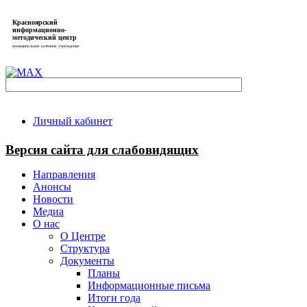
Красноярский
информационно-
методический центр
муниципальное казённое учреждение
Личный кабинет
Версия сайта для слабовидящих
Направления
Анонсы
Новости
Медиа
О нас
О Центре
Структура
Документы
Планы
Информационные письма
Итоги года