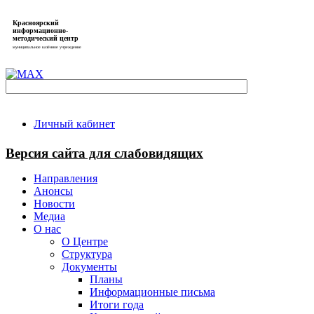
Красноярский
информационно-
методический центр
муниципальное казённое учреждение
Личный кабинет
Версия сайта для слабовидящих
Направления
Анонсы
Новости
Медиа
О нас
О Центре
Структура
Документы
Планы
Информационные письма
Итоги года