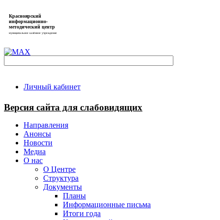
Красноярский
информационно-
методический центр
муниципальное казённое учреждение
Личный кабинет
Версия сайта для слабовидящих
Направления
Анонсы
Новости
Медиа
О нас
О Центре
Структура
Документы
Планы
Информационные письма
Итоги года