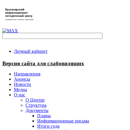
Красноярский
информационно-
методический центр
муниципальное казённое учреждение
Личный кабинет
Версия сайта для слабовидящих
Направления
Анонсы
Новости
Медиа
О нас
О Центре
Структура
Документы
Планы
Информационные письма
Итоги года