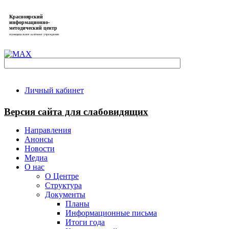
Красноярский
информационно-
методический центр
муниципальное казённое учреждение
Личный кабинет
Версия сайта для слабовидящих
Направления
Анонсы
Новости
Медиа
О нас
О Центре
Структура
Документы
Планы
Информационные письма
Итоги года