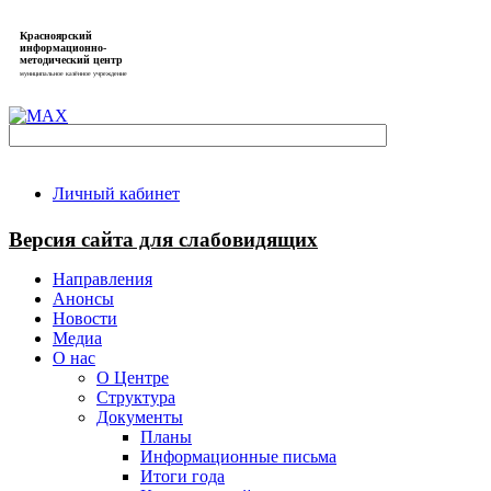
Красноярский
информационно-
методический центр
муниципальное казённое учреждение
Личный кабинет
Версия сайта для слабовидящих
Направления
Анонсы
Новости
Медиа
О нас
О Центре
Структура
Документы
Планы
Информационные письма
Итоги года