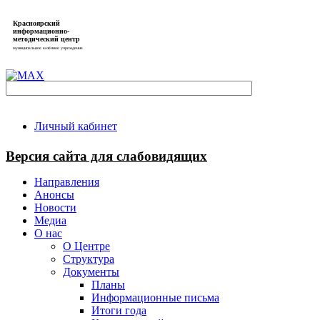
Красноярский
информационно-
методический центр
муниципальное казённое учреждение
Личный кабинет
Версия сайта для слабовидящих
Направления
Анонсы
Новости
Медиа
О нас
О Центре
Структура
Документы
Планы
Информационные письма
Итоги года