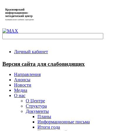
Красноярский
информационно-
методический центр
муниципальное казённое учреждение
Личный кабинет
Версия сайта для слабовидящих
Направления
Анонсы
Новости
Медиа
О нас
О Центре
Структура
Документы
Планы
Информационные письма
Итоги года