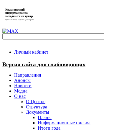
Красноярский
информационно-
методический центр
муниципальное казённое учреждение
Личный кабинет
Версия сайта для слабовидящих
Направления
Анонсы
Новости
Медиа
О нас
О Центре
Структура
Документы
Планы
Информационные письма
Итоги года