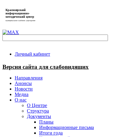
Красноярский
информационно-
методический центр
муниципальное казённое учреждение
Личный кабинет
Версия сайта для слабовидящих
Направления
Анонсы
Новости
Медиа
О нас
О Центре
Структура
Документы
Планы
Информационные письма
Итоги года