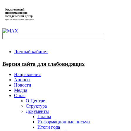
Красноярский
информационно-
методический центр
муниципальное казённое учреждение
Личный кабинет
Версия сайта для слабовидящих
Направления
Анонсы
Новости
Медиа
О нас
О Центре
Структура
Документы
Планы
Информационные письма
Итоги года