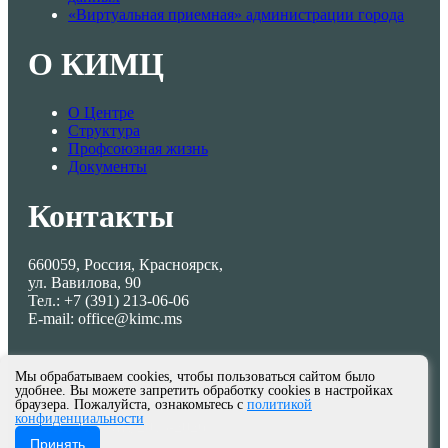
«Виртуальная приемная» администрации города
О КИМЦ
О Центре
Структура
Профсоюзная жизнь
Документы
Контакты
660059, Россия, Красноярск,
ул. Вавилова, 90
Тел.: +7 (391) 213-06-06
E-mail: office@kimc.ms
Мы обрабатываем cookies, чтобы пользоваться сайтом было
удобнее. Вы можете запретить обработку cookies в настройках
браузера. Пожалуйста, ознакомьтесь с
политикой
конфиденциальности
© МКУ КИМЦ 2013-2026
Принять