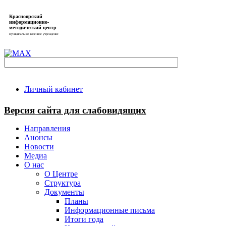
Красноярский
информационно-
методический центр
муниципальное казённое учреждение
Личный кабинет
Версия сайта для слабовидящих
Направления
Анонсы
Новости
Медиа
О нас
О Центре
Структура
Документы
Планы
Информационные письма
Итоги года