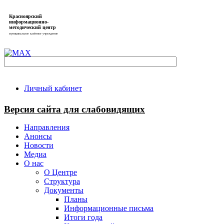
Красноярский
информационно-
методический центр
муниципальное казённое учреждение
Личный кабинет
Версия сайта для слабовидящих
Направления
Анонсы
Новости
Медиа
О нас
О Центре
Структура
Документы
Планы
Информационные письма
Итоги года