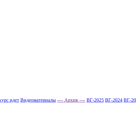
курс идет
Видеоматериалы
---- Архив ----
ВГ-2025
ВГ-2024
ВГ-20