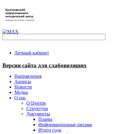
Красноярский
информационно-
методический центр
муниципальное казённое учреждение
Личный кабинет
Версия сайта для слабовидящих
Направления
Анонсы
Новости
Медиа
О нас
О Центре
Структура
Документы
Планы
Информационные письма
Итоги года