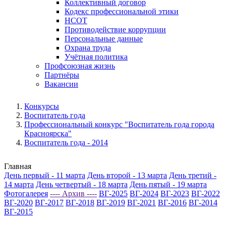
Коллективный договор
Кодекс профессиональной этики
НСОТ
Противодействие коррупции
Персональные данные
Охрана труда
Учётная политика
Профсоюзная жизнь
Партнёры
Вакансии
Конкурсы
Воспитатель года
Профессиональный конкурс "Воспитатель года города
Красноярска"
Воспитатель года - 2014
Главная
День первый - 11 марта
День второй - 13 марта
День третий -
14 марта
День четвертый - 18 марта
День пятый - 19 марта
Фотогалерея
---- Архив ----
ВГ-2025
ВГ-2024
ВГ-2023
ВГ-2022
ВГ-2020
ВГ-2017
ВГ-2018
ВГ-2019
ВГ-2021
ВГ-2016
ВГ-2014
ВГ-2015