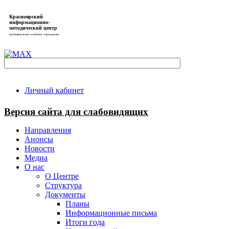
Красноярский
информационно-
методический центр
муниципальное казённое учреждение
Личный кабинет
Версия сайта для слабовидящих
Направления
Анонсы
Новости
Медиа
О нас
О Центре
Структура
Документы
Планы
Информационные письма
Итоги года