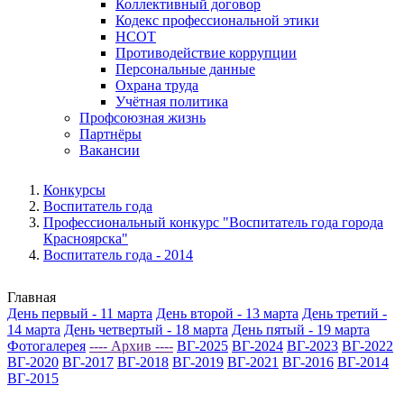
Коллективный договор
Кодекс профессиональной этики
НСОТ
Противодействие коррупции
Персональные данные
Охрана труда
Учётная политика
Профсоюзная жизнь
Партнёры
Вакансии
Конкурсы
Воспитатель года
Профессиональный конкурс "Воспитатель года города
Красноярска"
Воспитатель года - 2014
Главная
День первый - 11 марта
День второй - 13 марта
День третий -
14 марта
День четвертый - 18 марта
День пятый - 19 марта
Фотогалерея
---- Архив ----
ВГ-2025
ВГ-2024
ВГ-2023
ВГ-2022
ВГ-2020
ВГ-2017
ВГ-2018
ВГ-2019
ВГ-2021
ВГ-2016
ВГ-2014
ВГ-2015