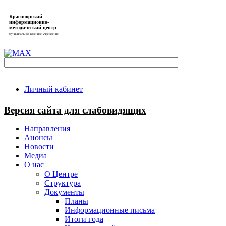
Красноярский
информационно-
методический центр
муниципальное казённое учреждение
Личный кабинет
Версия сайта для слабовидящих
Направления
Анонсы
Новости
Медиа
О нас
О Центре
Структура
Документы
Планы
Информационные письма
Итоги года