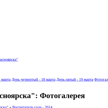
асноярска"
4 марта
День четвертый - 18 марта
День пятый - 19 марта
Фотогал
асноярска": Фотогалерея
рска"
»
Воспитатель года - 2014