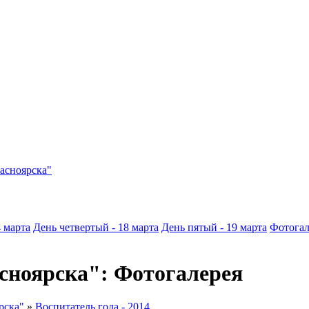
асноярска"
4 марта
День четвертый - 18 марта
День пятый - 19 марта
Фотогал
асноярска": Фотогалерея
рска"
»
Воспитатель года - 2014