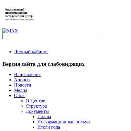
Красноярский
информационно-
методический центр
муниципальное казённое учреждение
Личный кабинет
Версия сайта для слабовидящих
Направления
Анонсы
Новости
Медиа
О нас
О Центре
Структура
Документы
Планы
Информационные письма
Итоги года